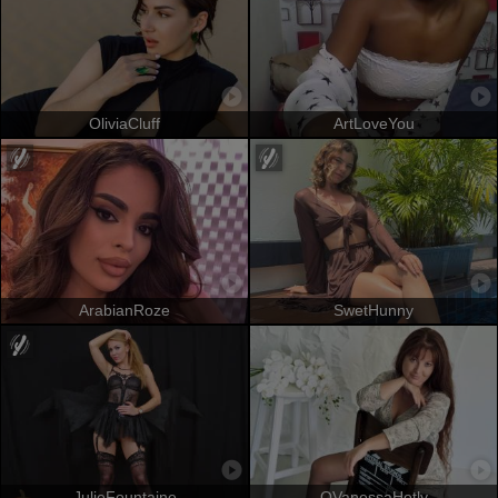
OliviaCluff
ArtLoveYou
ArabianRoze
SwetHunny
JulieFountaine
OVanessaHotly