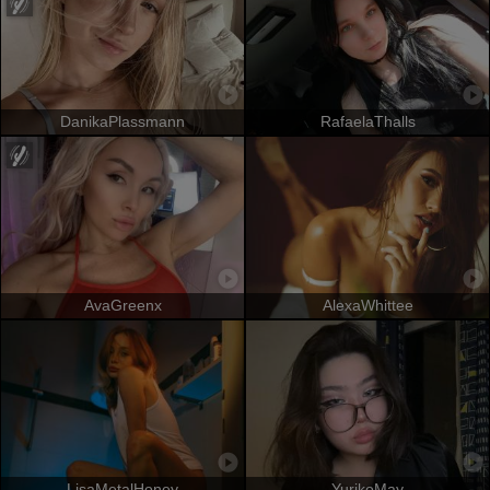
DanikaPlassmann
RafaelaThalls
AvaGreenx
AlexaWhittee
LisaMetalHoney
YurikoMay