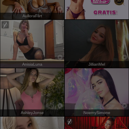
AulloraFlirt
AnisiaLuna
JillianMel
AshleyJonse
NoemySimone