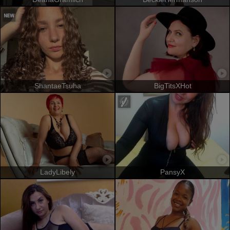
ShantaeTsuha
BigTitsXHot
LadyLibely
PansyX