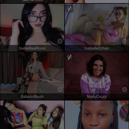
IsabellaaRossi
IsabelleEthan
BabeInBlush
MaryCruzz