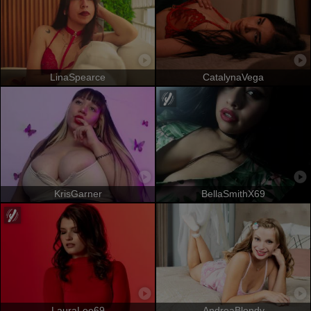
LinaSpearce
CatalynaVega
KrisGarner
BellaSmithX69
LauraLee69
AndreaBlondy