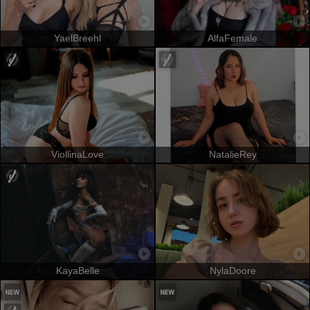
YaelBreehl
AlfaFemale
ViollinaLove
NatalieRey
KayaBelle
NylaDoore