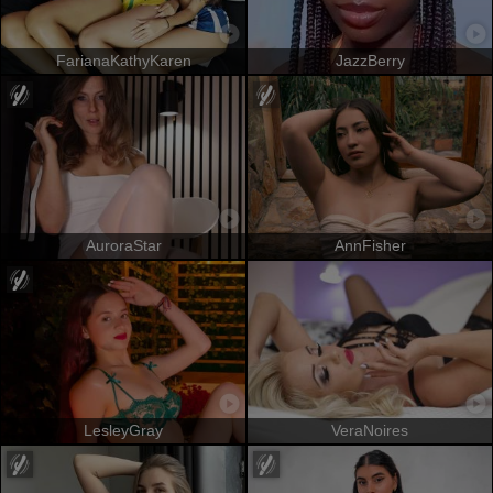
FarianaKathyKaren
JazzBerry
AuroraStar
AnnFisher
LesleyGray
VeraNoires