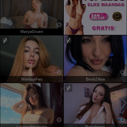
MaryaGruen
MarissaFex
BoobZillaa
LauriceWesberry
Rosalinnes