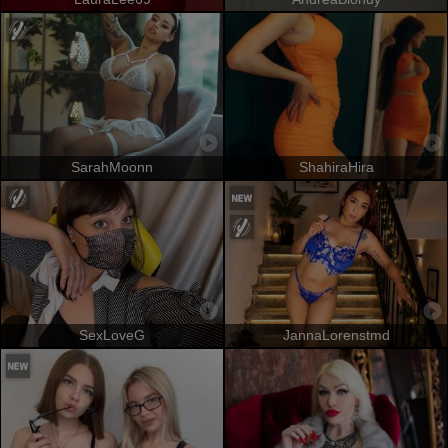
SarahMoonn
ShahiraHira
SexLoveG
JannaLorenstmd