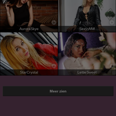
AuroraSkye
SexyyMilf
StarCrystal
LettieSweet
Meer zien