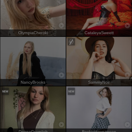
OlympiaCheroki
CataleyaSweett
NancyBrooks
SammyNoir
DeanaGramlich
BeckieHermanson