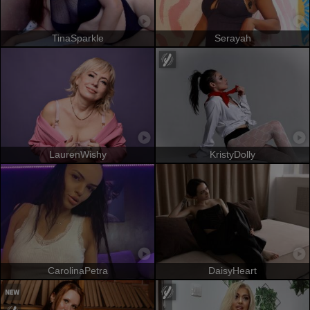
TinaSparkle
Serayah
LaurenWishy
KristyDolly
CarolinaPetra
DaisyHeart