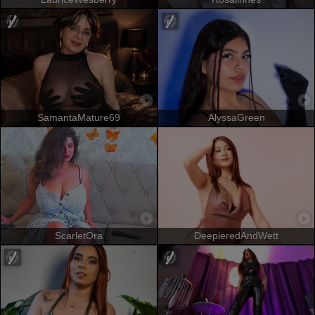
SamantaMature69
AlyssaGreen
ScarletOra
DeepieredAndWett