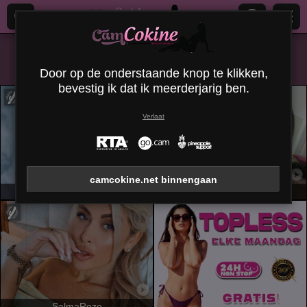
Alles (
338
)
Geschoren
×
Door op de onderstaande knop te klikken,
bevestig ik dat ik meerderjarig ben.
Verlaat
camcokine.net binnengaan
AylinRoze
VelvetSpell
SalmaRoze