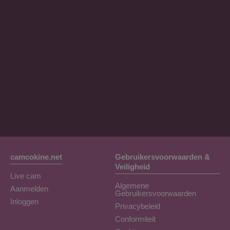
camcokine.net
Gebruikersvoorwaarden &
Veiligheid
Live cam
Algemene
Aanmelden
Gebruikersvoorwaarden
Inloggen
Privacybeleid
Conformiteit