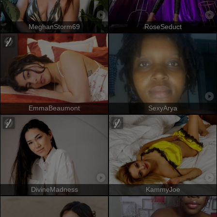
MeghanStorm69
RoseSeduct
EmmaBeaumont
SexyArya
DivineMadness
KammyJoe