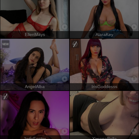
EllenMays
AlaraKey
AngelAlba
IrisGoddesss
JadeFoster
XimenaBella