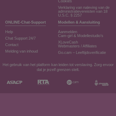
Cookies
Verklaring van naleving van de
administratievereisten van 18
U.S.C. § 2257
ONLINE-Chat-Support
Modellen & Aansluiting
Help
Aanmelden
Cam-girl & Modellestudio’s
Chat Support 24/7
XLoveCash
Contact
Webmasters / Affiliates
Melding van inhoud
Go.cam – Leeftijdsverificatie
Het gebruik van het platform kan leiden tot verslaving. Zorg ervoor
dat je jezelf grenzen stelt.
Concept & Realisatie General Platform services
/ E-Wallet services
© 2026
camcokine.net