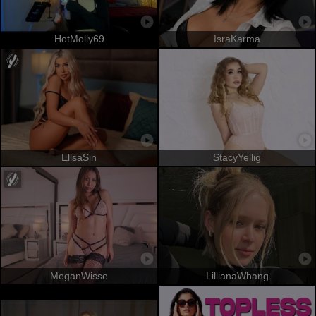
HotMolly69
IsraKarma
EllsaSin
StacyYellig
MeganWisse
LillianaWhang