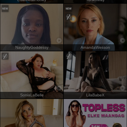
NaughtyGoddessy
AmandaWesson
SoniaLaBelle
LilaBabeX