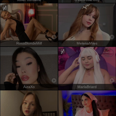
RosaBlondeMilf
MelenaMiles
AizaXo
MarlaBriard