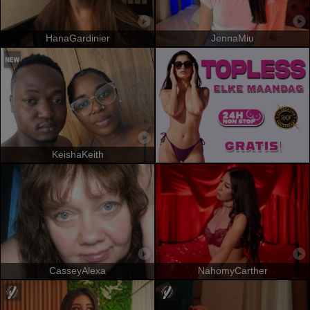
HanaGardinier
JennaMiu
KeishaKeith
CasseyAlexa
NahomyCarther