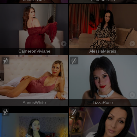
CameronViviane
AlessiaMarais
AnnesWhite
LizzaRose