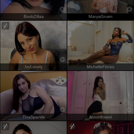
BoobZillaa
MaryaGruen
IvyLovely
MichelleFlores
TinaSparkle
AlisonKweel