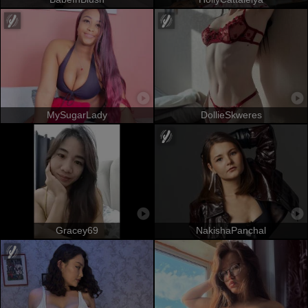
MySugarLady
DollieSkweres
Gracey69
NakishaPanchal