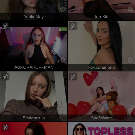
YurikoMay
TorriKitt
AURORAHOFFMAN
NovaDiamond
ErinMarrujo
ShofiaWett