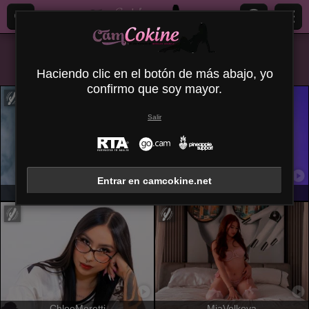
Todos (
474
)
Chicas jóvenes
×
Haciendo clic en el botón de más abajo, yo
confirmo que soy mayor.
Salir
Entrar en camcokine.net
AylinRoze
ElodieGardner
ChloeMoretti
MiaVolkova