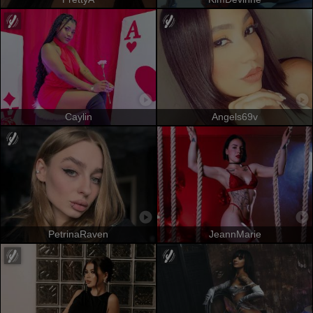
Caylin
Angels69v
PetrinaRaven
JeannMarie