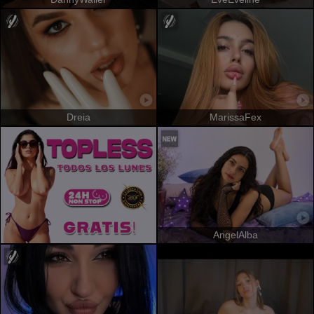
Dreia
MarissaFex
AngelAlba