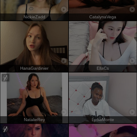
NickieZadd
CatalynaVega
HanaGardinier
EllaCs
NatalieRey
LydiaMonte