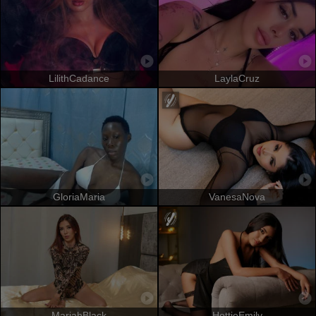
LilithCadance
LaylaCruz
GloriaMaria
VanesaNova
MariahBlack
HottieEmily