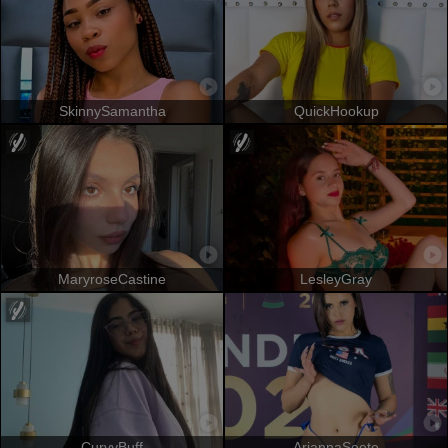
SkinnySamantha
QuickHookup
MaryroseCastine
LesleyGray
CurvyBuff
AriannaSeete