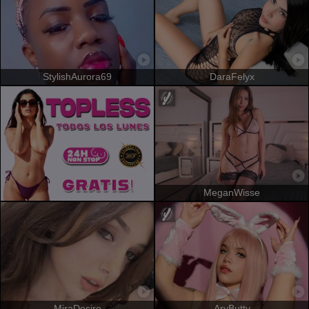
StylishAurora69
DaraFelyx
MeganWisse
MiraDesire
AryButty