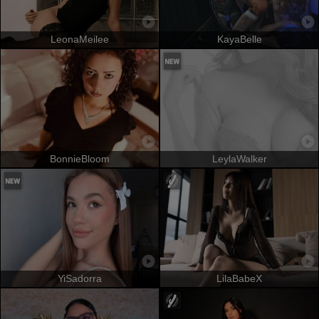
LeonaMeilee
KayaBelle
BonnieBloom
LeylaWalker
YiSadorra
LilaBabeX