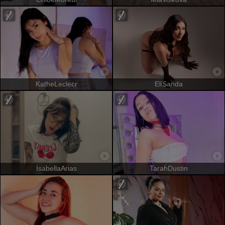
KatheLeclecr
EliSanda
IsabellaArias
TarahDustin