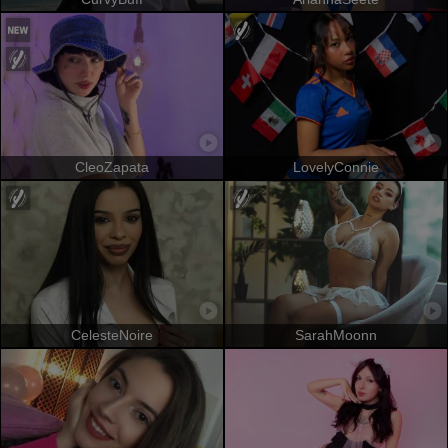
CleoZapata
LovelyConnie
CelesteNoire
SarahMoonn