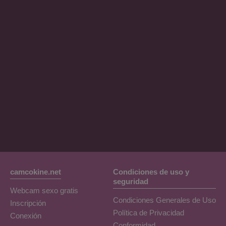
Rodalinda
Euphorias
SpencerLe
camcokine.net
Condiciones de uso y
seguridad
Webcam sexo gratis
Condiciones Generales de Uso
Inscripción
Política de Privacidad
Conexión
Conformidad