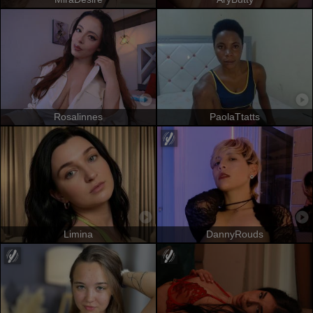
Rosalinnes
PaolaTtatts
Limina
DannyRouds