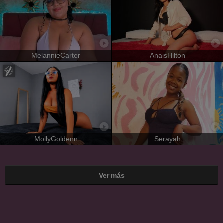
MelannieCarter
AnaisHilton
MollyGoldenn
Serayah
Ver más