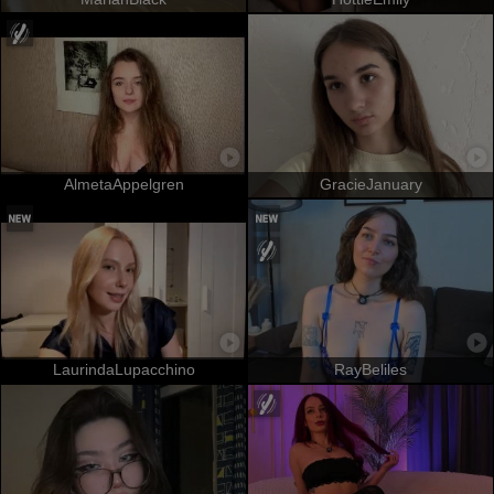
AlmetaAppelgren
GracieJanuary
LaurindaLupacchino
RayBeliles