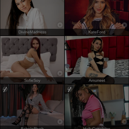
DivineMadness
KateFord
SofieSoy
Amuneet
BabeInBlush
HollyCattaleiya