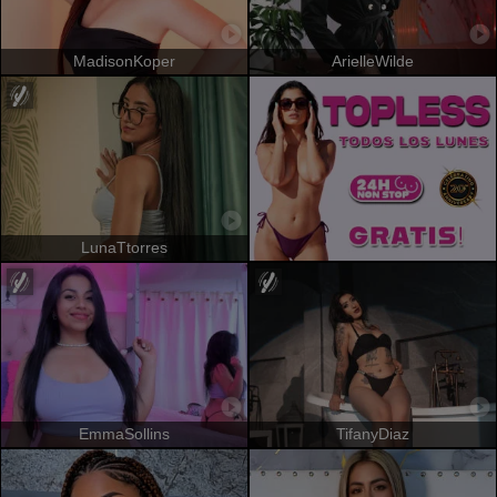
MadisonKoper
ArielleWilde
LunaTtorres
EmmaSollins
TifanyDiaz