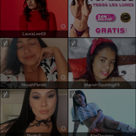
LauraLee69
NovahPerotti
MariahSquirting69
PrettyA
KimDevinne