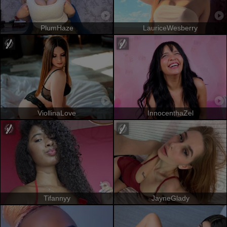
PlumHaze
LauriceWesberry
ViollinaLove
InnocenthaZel
Tifannyy
JayneGlady