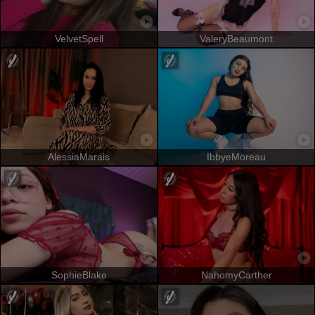
VelvetSpell
ValeryBeaumont
AlessiaMarais
IbbyeMoreau
SophieBlake
NahomyCarther