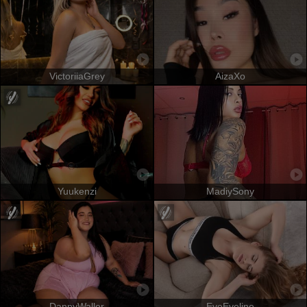
VictoriiaGrey
AizaXo
Yuukenzi
MadiySony
DannyWaller
EveEveline