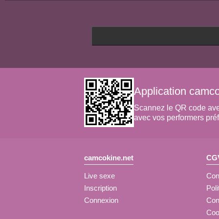
Application camco
Scannez le QR code avec v
avec vos performers préf
camcokine.net
CGV
Live sexe
Cond
Inscription
Poli
Connexion
Con
Coo