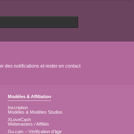
 des notifications et rester en contact
Modèles & Affiliation
Inscription
Modèles & Modèles Studios
XLoveCash
Webmasters / Affiliés
Go.cam – Vérification d’âge