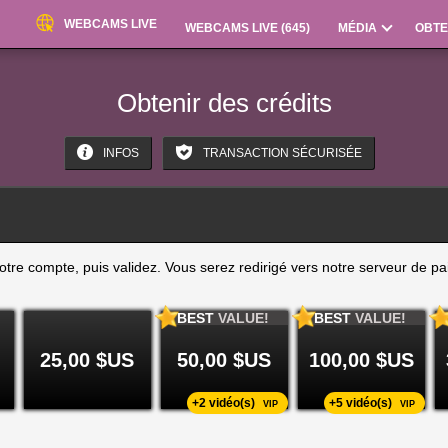
WEBCAMS LIVE
WEBCAMS LIVE (
645
)
MÉDIA
OBTE
Obtenir des crédits
INFOS
TRANSACTION SÉCURISÉE
tre compte, puis validez. Vous serez redirigé vers notre serveur de p
BEST
VALUE!
BEST
VALUE!
25,00 $US
50,00 $US
100,00 $US
+2 vidéo(s)
+5 vidéo(s)
VIP
VIP