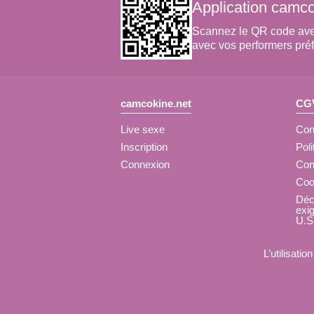
Application camco
Scannez le QR code avec v
avec vos performers préf
camcokine.net
CGV
Live sexe
Cond
Inscription
Poli
Connexion
Con
Coo
Déc
exi
U.S
L’utilisati